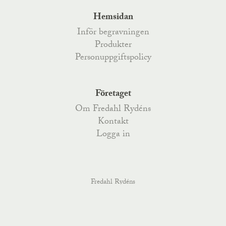
Hemsidan
Inför begravningen
Produkter
Personuppgiftspolicy
Företaget
Om Fredahl Rydéns
Kontakt
Logga in
Fredahl Rydéns
Fredahlsgatan 4
,
52170
Åsarp
, Telefon
0515-777 200
,
Kyrkoesplanaden 79
,
38233
Nybro
, Telefon
0481-487 70
,
order@fredahlrydens.se
info@fredahlrydens.se