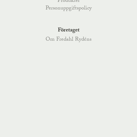
Produkter
Personuppgiftspolicy
Företaget
Om Fredahl Rydéns
Kontakt
Logga in
Fredahl Rydéns
Fredahlsgatan 4
,
52170
Åsarp
, Telefon
0515-777 200
,
Kyrkoesplanaden 79
,
38233
Nybro
, Telefon
0481-487 70
,
order@fredahlrydens.se
info@fredahlrydens.se
visselblasning@fredahlrydens.se