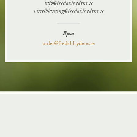
info@fredahlrydens.se
visselblasning@fredahlrydens.se
Epost
order@fredahlrydens.se