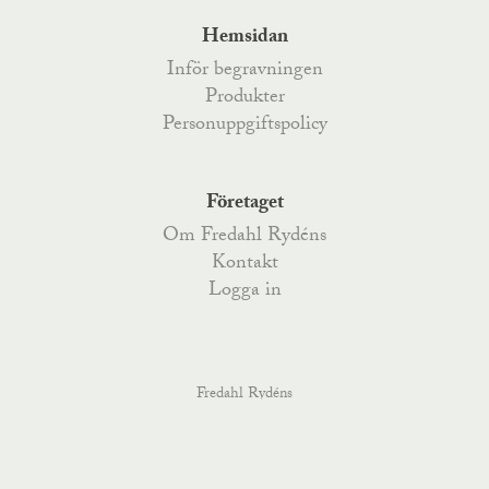
Hemsidan
Inför begravningen
Produkter
Personuppgiftspolicy
Företaget
Om Fredahl Rydéns
Kontakt
Logga in
Fredahl Rydéns
Fredahlsgatan 4
,
52170
Åsarp
, Telefon
0515-777 200
,
Kyrkoesplanaden 79
,
38233
Nybro
, Telefon
0481-487 70
,
order@fredahlrydens.se
info@fredahlrydens.se