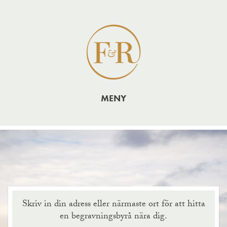
MENY
Skriv in din adress eller närmaste ort för att hitta
en begravningsbyrå nära dig.