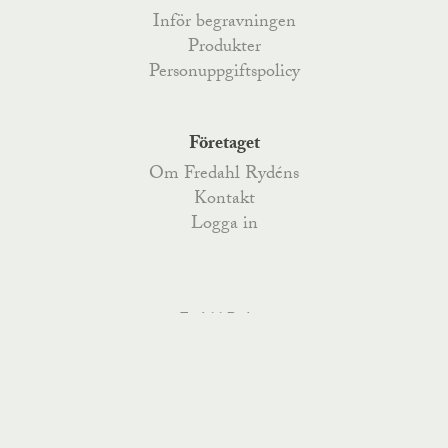
Inför begravningen
Produkter
Personuppgiftspolicy
Företaget
Om Fredahl Rydéns
Kontakt
Logga in
Fredahl Rydéns
Fredahlsgatan 4
,
52170
Åsarp
, Telefon
0515-777 200
,
Kyrkoesplanaden 79
,
38233
Nybro
, Telefon
0481-487 70
,
order@fredahlrydens.se
info@fredahlrydens.se
visselblasning@fredahlrydens.se