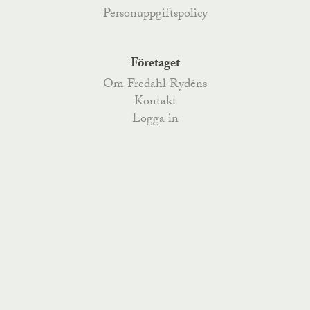
Personuppgiftspolicy
Företaget
Om Fredahl Rydéns
Kontakt
Logga in
Fredahl Rydéns
Fredahlsgatan 4
,
52170
Åsarp
, Telefon
0515-777 200
,
Kyrkoesplanaden 79
,
38233
Nybro
, Telefon
0481-487 70
,
order@fredahlrydens.se
info@fredahlrydens.se
visselblasning@fredahlrydens.se