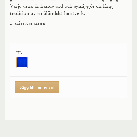
Varje urna är handgjord och synliggör en lång
tradition av småländskt hantverk.
MÅTT & DETALJER
YTA
Lägg till i mina val