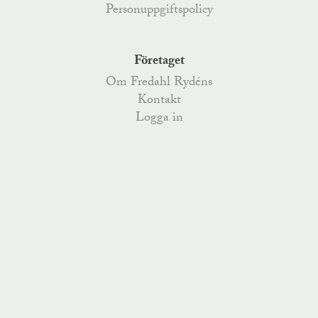
Personuppgiftspolicy
Företaget
Om Fredahl Rydéns
Kontakt
Logga in
Fredahl Rydéns
Fredahlsgatan 4
,
52170
Åsarp
, Telefon
0515-777 200
,
Kyrkoesplanaden 79
,
38233
Nybro
, Telefon
0481-487 70
,
order@fredahlrydens.se
info@fredahlrydens.se
visselblasning@fredahlrydens.se