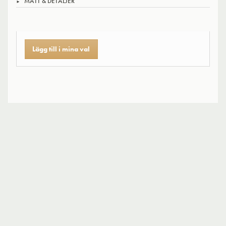
MÅTT & DETALJER
Lägg till i mina val