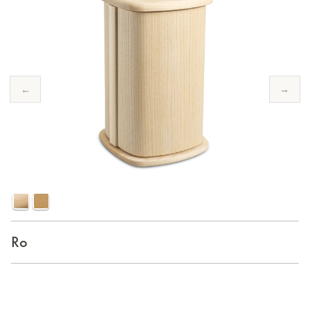
←
→
Ro