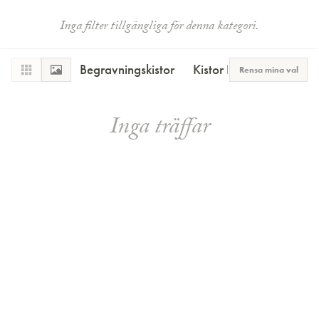
Inga filter tillgängliga för denna kategori.
Begravningskistor
Kistor Plus
Transportk
Rensa mina val
Inga träffar