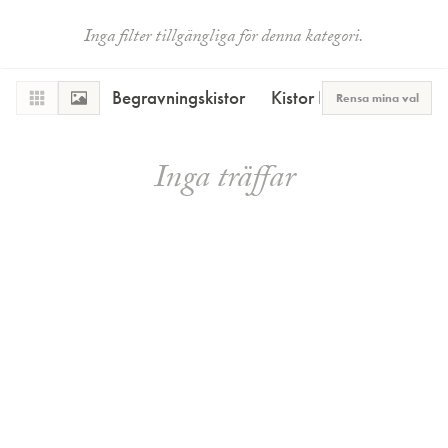
Inga filter tillgängliga för denna kategori.
Begravningskistor
Kistor Plus
Transportk
Rensa mina val
Inga träffar