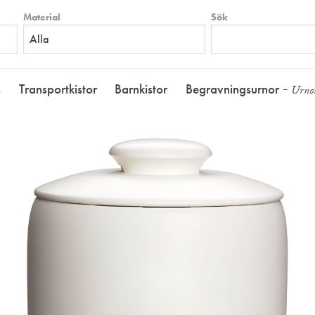
Material
Sök
Alla
s
Transportkistor
Barnkistor
Begravningsurnor
Urnor