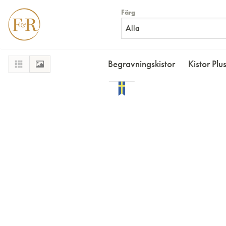
Färg
Alla
Begravningskistor
Kistor Plu