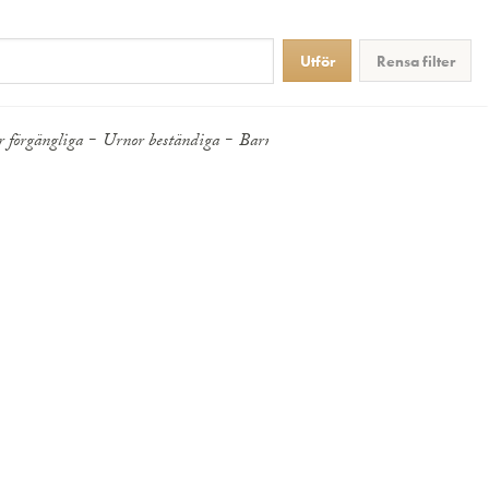
Rensa filter
Mina val
 förgängliga
Urnor beständiga
Barnurnor