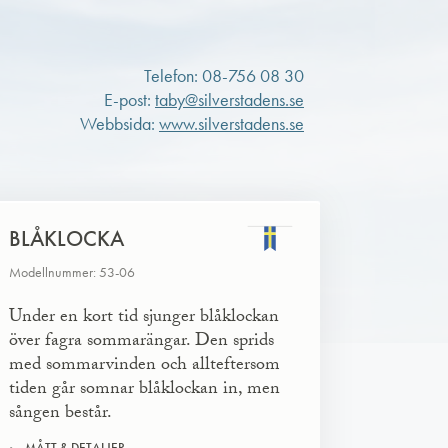
Telefon: 08-756 08 30
E-post:
taby@silverstadens.se
Webbsida:
www.silverstadens.se
BLÅKLOCKA
Modellnummer: 53-06
Under en kort tid sjunger blåklockan
över fagra sommarängar. Den sprids
med sommarvinden och allteftersom
tiden går somnar blåklockan in, men
sången består.
MÅTT & DETALJER