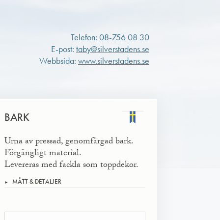
Telefon: 08-756 08 30
E-post:
taby@silverstadens.se
Webbsida:
www.silverstadens.se
BARK
Urna av pressad, genomfärgad bark.
Förgängligt material.
Levereras med fackla som toppdekor.
MÅTT & DETALJER