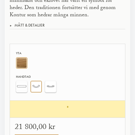
människor och eklövet har varit en symbol för
heder. Den traditionen fortsätter vi med genom
Kontur som hedrar många minnen.
MÅTT & DETALJER
YTA
HANDTAG
*
21 800,00 kr