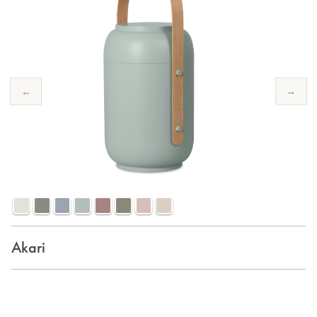
←
→
Akari