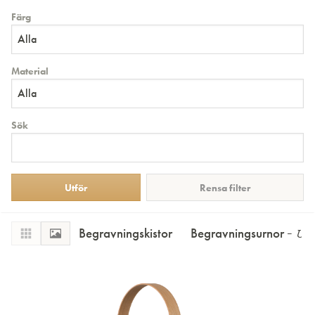
Färg
Alla
Material
Alla
Sök
Rensa filter
Begravningskistor
Begravningsurnor
Urno