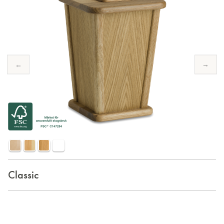
←
→
Classic