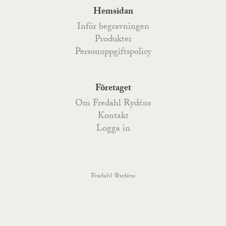
Hemsidan
Inför begravningen
Produkter
Personuppgiftspolicy
Företaget
Om Fredahl Rydéns
Kontakt
Logga in
Fredahl Rydéns
Fredahlsgatan 4
,
52170
Åsarp
, Telefon
0515-777 200
,
Kyrkoesplanaden 79
,
38233
Nybro
, Telefon
0481-487 70
,
order@fredahlrydens.se
info@fredahlrydens.se