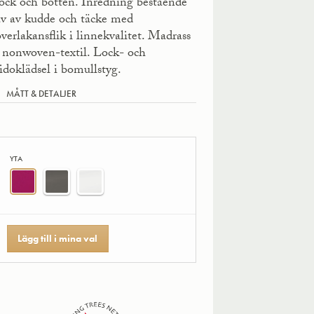
lock och botten. Inredning bestående
av av kudde och täcke med
överlakansflik i linnekvalitet. Madrass
i nonwoven-textil. Lock- och
sidoklädsel i bomullstyg.
MÅTT & DETALJER
YTA
Lägg till i mina val