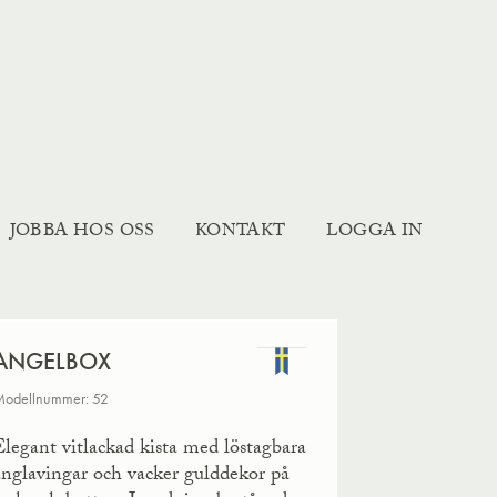
JOBBA HOS OSS
KONTAKT
LOGGA IN
ANGELBOX
odellnummer: 52
Elegant vitlackad kista med löstagbara
änglavingar och vacker gulddekor på