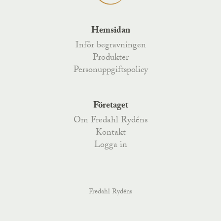
Hemsidan
Inför begravningen
Produkter
Personuppgiftspolicy
Företaget
Om Fredahl Rydéns
Kontakt
Logga in
Fredahl Rydéns
Fredahlsgatan 4
,
52170
Åsarp
, Telefon
0515-777 200
,
Kyrkoesplanaden 79
,
38233
Nybro
, Telefon
0481-487 70
,