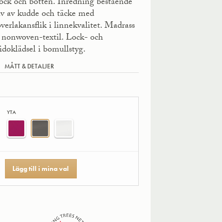
lock och botten. Inredning bestående
av av kudde och täcke med
överlakansflik i linnekvalitet. Madrass
i nonwoven-textil. Lock- och
sidoklädsel i bomullstyg.
MÅTT & DETALJER
YTA
Lägg till i mina val