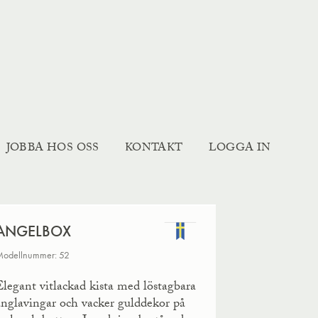
JOBBA HOS OSS
KONTAKT
LOGGA IN
ANGELBOX
odellnummer: 52
Elegant vitlackad kista med löstagbara
änglavingar och vacker gulddekor på