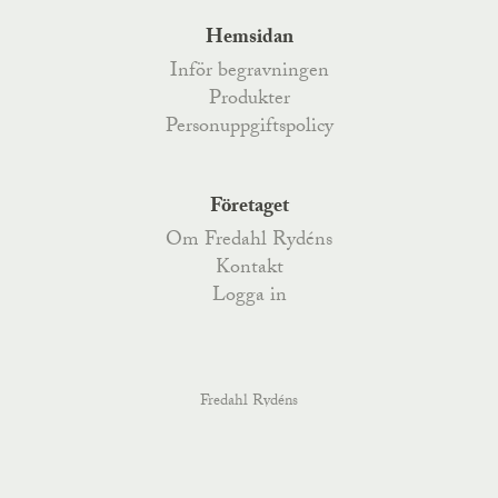
Hemsidan
Inför begravningen
Produkter
Personuppgiftspolicy
Företaget
Om Fredahl Rydéns
Kontakt
Logga in
Fredahl Rydéns
Fredahlsgatan 4
,
52170
Åsarp
, Telefon
0515-777 200
,
Kyrkoesplanaden 79
,
38233
Nybro
, Telefon
0481-487 70
,
order@fredahlrydens.se
info@fredahlrydens.se