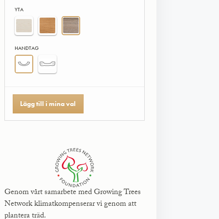
YTA
HANDTAG
Lägg till i mina val
Genom vårt samarbete med Growing Trees
Network klimatkompenserar vi genom att
plantera träd.