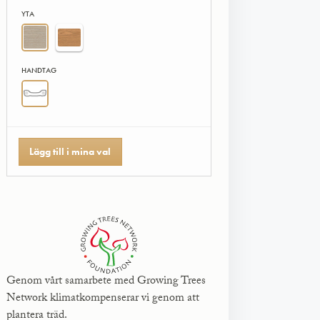
YTA
HANDTAG
Lägg till i mina val
Genom vårt samarbete med Growing Trees
Network klimatkompenserar vi genom att
plantera träd.