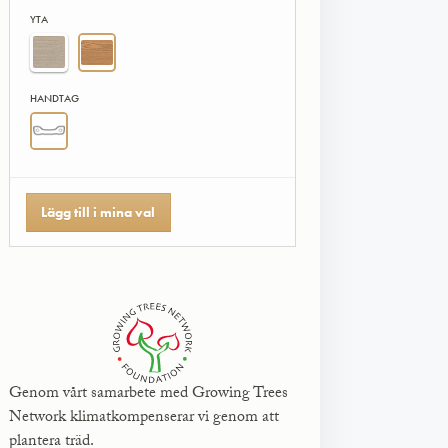
YTA
HANDTAG
Lägg till i mina val
Genom vårt samarbete med Growing Trees
Network klimatkompenserar vi genom att
plantera träd.