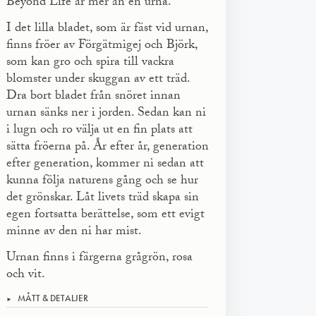
Beyond Life är mer än en urna.
I det lilla bladet, som är fäst vid urnan,
finns fröer av Förgätmigej och Björk,
som kan gro och spira till vackra
blomster under skuggan av ett träd.
Dra bort bladet från snöret innan
urnan sänks ner i jorden. Sedan kan ni
i lugn och ro välja ut en fin plats att
sätta fröerna på. År efter år, generation
efter generation, kommer ni sedan att
kunna följa naturens gång och se hur
det grönskar. Låt livets träd skapa sin
egen fortsatta berättelse, som ett evigt
minne av den ni har mist.
Urnan finns i färgerna grågrön, rosa
och vit.
MÅTT & DETALJER