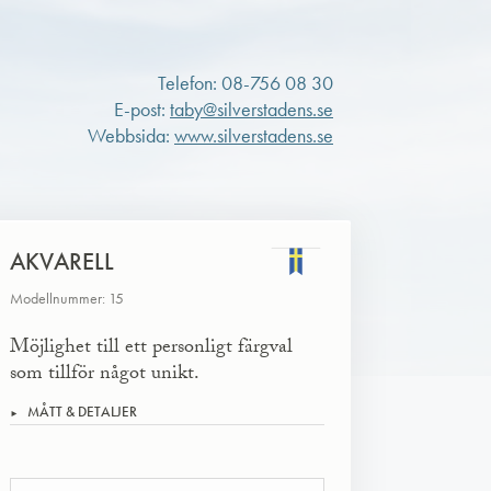
Telefon: 08-756 08 30
E-post:
taby@silverstadens.se
Webbsida:
www.silverstadens.se
AKVARELL
Modellnummer: 15
Möjlighet till ett personligt färgval
som tillför något unikt.
MÅTT & DETALJER