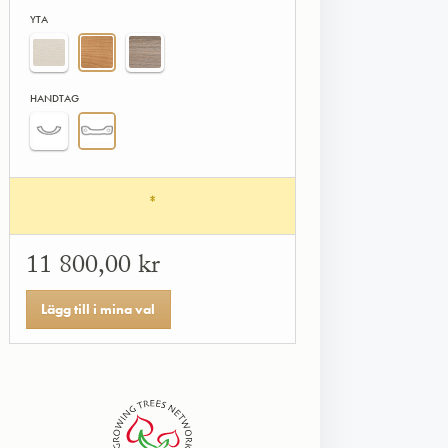
YTA
HANDTAG
*
11 800,00 kr
Lägg till i mina val