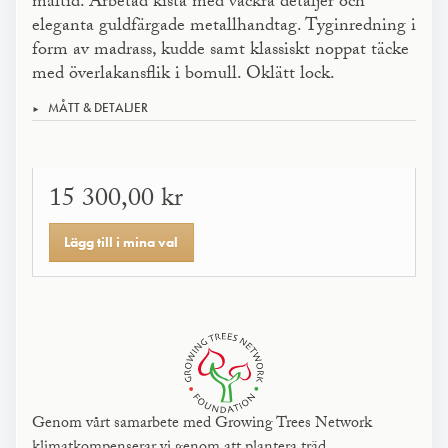
måltid. Arbetad kista med vackra detaljer och
eleganta guldfärgade metallhandtag. Tyginredning i
form av madrass, kudde samt klassiskt noppat täcke
med överlakansflik i bomull. Oklätt lock.
MÅTT & DETALJER
15 300,00 kr
Lägg till i mina val
Genom vårt samarbete med Growing Trees Network