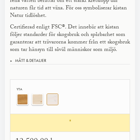
rena vatten berättar om ett starkt kretslopp där
naturen får tid att växa. För oss symboliserar kistan
Natur tidlöshet.
Certifierad enligt FSC®. Det innebär att kistan
följer standarder för skogsbruk och spår­barhet som
garanterar att trävarorna kommer från ett skogsbruk
som tar hänsyn till såväl människor som miljö.
MÅTT & DETALJER
YTA
*