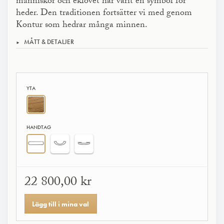
människor och eklövet har varit en symbol för
heder. Den traditionen fortsätter vi med genom
Kontur som hedrar många minnen.
MÅTT & DETALJER
YTA
HANDTAG
22 800,00 kr
Lägg till i mina val