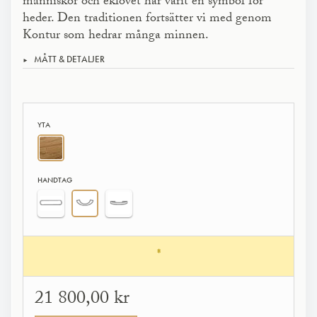
människor och eklövet har varit en symbol för
heder. Den traditionen fortsätter vi med genom
Kontur som hedrar många minnen.
MÅTT & DETALJER
YTA
HANDTAG
*
21 800,00 kr