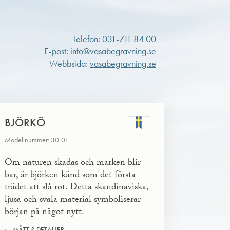
Telefon: 031-711 84 00
E-post:
info@vasabegravning.se
Webbsida:
vasabegravning.se
BJÖRKÖ
Modellnummer: 30-01
Om naturen skadas och marken blir
bar, är björken känd som det första
trädet att slå rot. Detta skandinaviska,
ljusa och svala material symboliserar
början på något nytt.
MÅTT & DETALJER