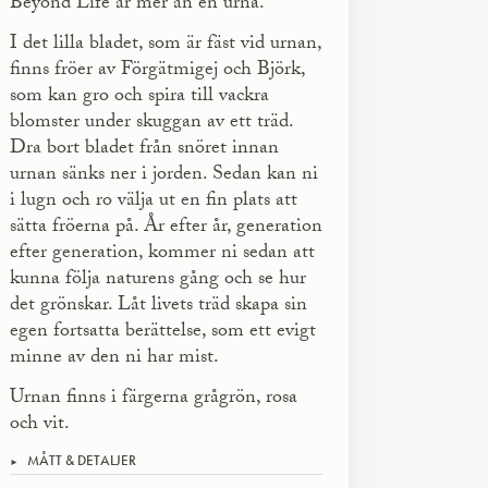
Beyond Life är mer än en urna.
I det lilla bladet, som är fäst vid urnan,
finns fröer av Förgätmigej och Björk,
som kan gro och spira till vackra
blomster under skuggan av ett träd.
Dra bort bladet från snöret innan
urnan sänks ner i jorden. Sedan kan ni
i lugn och ro välja ut en fin plats att
sätta fröerna på. År efter år, generation
efter generation, kommer ni sedan att
kunna följa naturens gång och se hur
det grönskar. Låt livets träd skapa sin
egen fortsatta berättelse, som ett evigt
minne av den ni har mist.
Urnan finns i färgerna grågrön, rosa
och vit.
MÅTT & DETALJER