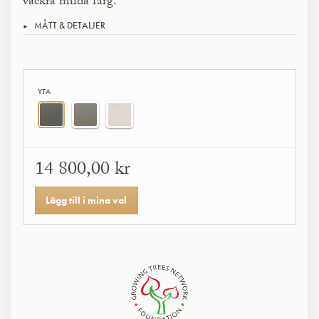
vackra milda färg.
MÅTT & DETALJER
YTA
14 800,00 kr
Lägg till i mina val