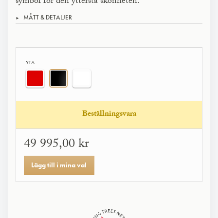
symbol för den yttersta skönheten.
MÅTT & DETALJER
YTA
Beställningsvara
49 995,00 kr
Lägg till i mina val