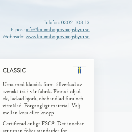
Telefon: 0302-108 13
E-post:
info@lerumsbegravningsbyra.se
Webbsida:
www.lerumsbegravningsbyra.se
CLASSIC
Urna med klassisk form tillverkad av
svenskt trä i vår fabrik. Finns i oljad
ek, lackad björk, obehandlad furu och
vitmålad. Förgängligt material. Välj
mellan kors eller knopp.
Certifierad enligt FSC®. Det innebär
att urnan följer standarder för