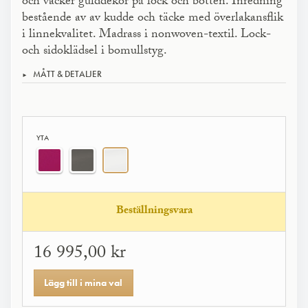
och vacker gulddekor på lock och botten. Inredning
bestående av av kudde och täcke med överlakansflik
i linnekvalitet. Madrass i nonwoven-textil. Lock-
och sidoklädsel i bomullstyg.
MÅTT & DETALJER
YTA
Beställningsvara
16 995,00 kr
Lägg till i mina val