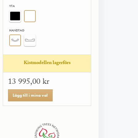
YTA
HANDTAG
Kistmodellen lagerförs
13 995,00 kr
Lägg till i mina val