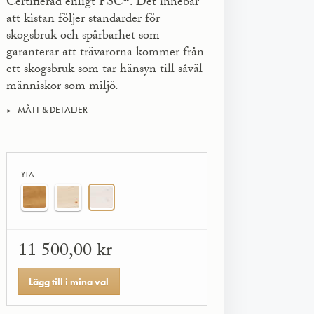
Certifierad enligt FSC®. Det innebär
att kistan följer standarder för
skogsbruk och spår­barhet som
garanterar att trävarorna kommer från
ett skogsbruk som tar hänsyn till såväl
människor som miljö.
MÅTT & DETALJER
YTA
11 500,00 kr
Lägg till i mina val