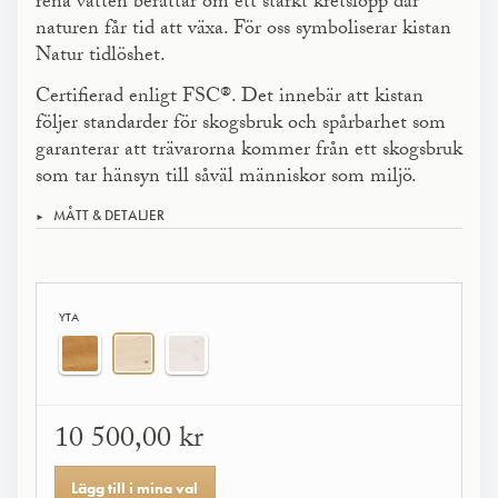
rena vatten berättar om ett starkt kretslopp där
naturen får tid att växa. För oss symboliserar kistan
Natur tidlöshet.
Certifierad enligt FSC®. Det innebär att kistan
följer standarder för skogsbruk och spår­barhet som
garanterar att trävarorna kommer från ett skogsbruk
som tar hänsyn till såväl människor som miljö.
MÅTT & DETALJER
YTA
10 500,00 kr
Lägg till i mina val